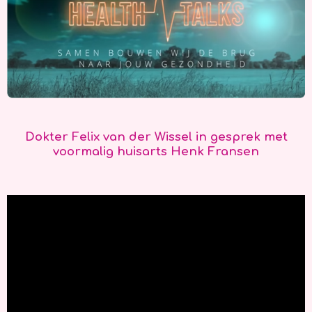
Dokter Felix van der Wissel in gesprek met
voormalig huisarts Henk Fransen