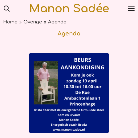
Manon Sadée
Ga
direct
naar
Home
»
Overige
»
Agenda
de
hoofdinhoud
Agenda