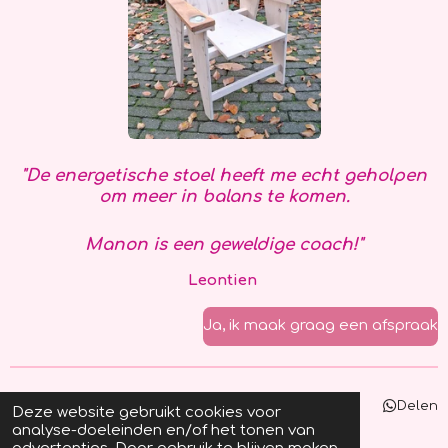
"De energetische stoel heeft me echt geholpen
om meer in balans te komen.
Manon is een geweldige coach!"
Leontien
Ja, ik maak graag een afspraak
Delen
Deze website gebruikt cookies voor
analyse-doeleinden en/of het tonen van
© 2023 Manon Sadée