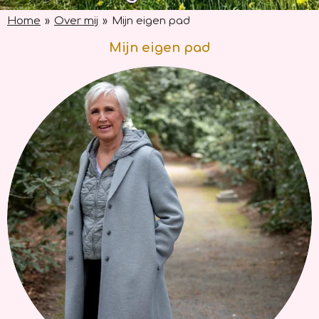
Home
»
Over mij
»
Mijn eigen pad
Mijn eigen pad