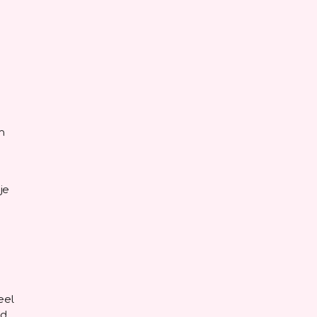
n
je
eel
id