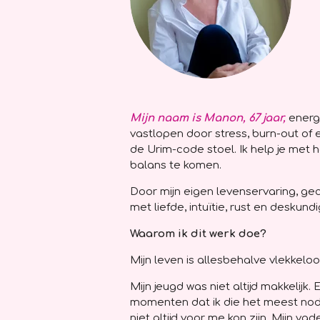
Mijn naam is Manon, 67 jaar,
energ
vastlopen door stress, burn-out of
de Urim-code stoel. Ik help je met he
balans te komen.
Door mijn eigen levenservaring, gec
met liefde, intuïtie, rust en deskun
Waarom ik dit werk doe?
Mijn leven is allesbehalve vlekkelo
Mijn jeugd was niet altijd makkelijk.
momenten dat ik die het meest nod
niet altijd voor me kon zijn. Mijn v