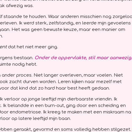
ak afwezig was.
elf staande te houden. Waar anderen misschien nog zorgelo
erleven. Ik werd sterk, zelfstandig, en leerde mijn gevoelens
 gaan. Het was geen bewuste keuze, maar een manier om
n.
ent
dat het niet meer ging.
 ergens bestaan.
Onder de oppervlakte, stil maar aanwezig
ruimte nodig hebt.
 ander proces. Niet langer overleven, maar voelen. Niet
r ook zacht durven worden. Leren kijken naar mezelf met
 voor dat kind dat zo hard haar best heeft gedaan.
 verloor op jonge leeftijd mijn dierbaarste vriendin. Ik
. Ik belandde in een burn-out, ging door een scheiding en
door endometriose. Ik kreeg te maken met een miskraam na
or op latere leeftijd mijn baan.
ebben geraakt, gevormd en soms volledig hebben stilgezet.