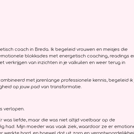
etisch coach in Breda. Ik begeleid vrouwen en meisjes die
 emotionele blokkades met energetisch coaching, readings e
t verkrijgen van inzichten in je valkuilen en weer terug in
ombineerd met jarenlange professionele kennis, begeleid ik 
digheid op jouw pad van transformatie.
os verlopen.
 Er was liefde, maar die was niet altijd voelbaar op de
ig had. Mijn moeder was vaak ziek, waardoor ze er emotion
ader werkte hard, en hoewel dat uit zorg en verantwoordelijkhe