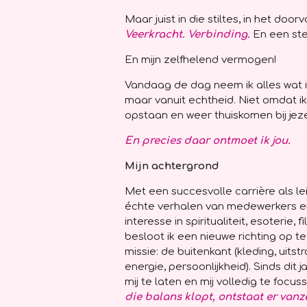
Maar juist in die stiltes, in het doo
Veerkracht. Verbinding.
En een ste
En mijn zelfhelend vermogen!
Vandaag de dag neem ik alles wat i
maar vanuit echtheid. Niet omdat i
opstaan en weer thuiskomen bij jeze
En precies daar ontmoet ik jou.
Mijn achtergrond
Met een succesvolle carrière als l
échte verhalen van medewerkers en 
interesse in spiritualiteit, esoterie, 
besloot ik een nieuwe richting op t
missie: de buitenkant (kleding, uitst
energie, persoonlijkheid).
Sinds dit 
mij te laten en mij volledig te foc
die balans klopt, ontstaat er vanze