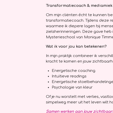
Transformatiecoach & mediamiek
Om mijn cliënten écht te kunnen begr
transformatiecoach. Tijdens deze r
waarmee ik diepere lagen bij mens
zielsherinneringen. Deze gave heb i
Mysterieschool van Monique Timmer
Wat ik voor jou kan betekenen?
In mijn praktijk combineer ik versc
kracht te komen en jouw zichtbaarh
Energetische coaching
Intuïtieve readings
Energetische stoelbehandeling
Psychologie van kleur
Of je nu worstelt met verlies, vastlo
simpelweg meer uit het leven wilt ha
Samen werken aan jouw zichtbaar