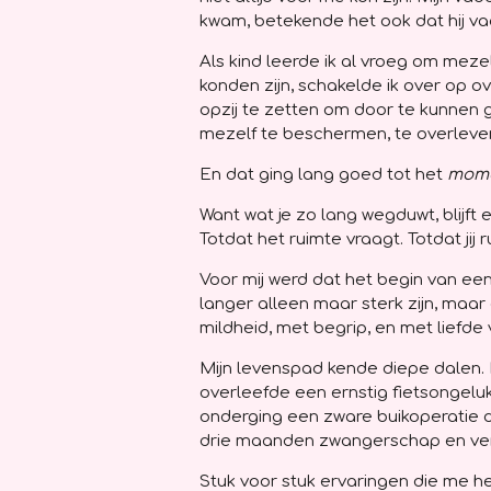
kwam, betekende het ook dat hij va
Als kind leerde ik al vroeg om mez
konden zijn, schakelde ik over op ov
opzij te zetten om door te kunnen
mezelf te beschermen, te overleve
En dat ging lang goed tot het
mom
Want wat je zo lang wegduwt, blijft
Totdat het ruimte vraagt. Totdat jij 
Voor mij werd dat het begin van een
langer alleen maar sterk zijn, maa
mildheid, met begrip, en met liefde
Mijn levenspad kende diepe dalen. Ik
overleefde een ernstig fietsongeluk
onderging een zware buikoperatie 
drie maanden zwangerschap en verlo
Stuk voor stuk ervaringen die me h