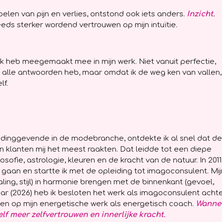
rvoelen van pijn en verlies, ontstond ook iets anders.
Inzicht.
eds sterker wordend vertrouwen op mijn intuïtie.
k heb meegemaakt mee in mijn werk. Niet vanuit perfectie,
k alle antwoorden heb, maar omdat ik de weg ken van vallen,
lf.
eidinggevende in de modebranche, ontdekte ik al snel dat de
klanten mij het meest raakten. Dat leidde tot een diepe
filosofie, astrologie, kleuren en de kracht van de natuur. In 2011
e gaan en startte ik met de opleiding tot imagoconsulent. Mij
raling, stijl) in harmonie brengen met de binnenkant (gevoel,
jaar (2026) heb ik besloten het werk als imagoconsulent acht
ussen op mijn energetische werk als energetisch coach.
Wanne
lf meer zelfvertrouwen en innerlijke kracht.