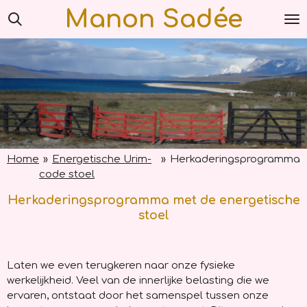
Manon Sadée
Ga
direct
naar
de
hoofdinhoud
Home
»
Energetische Urim-
»
Herkaderingsprogramma
code stoel
Herkaderingsprogramma met de energetische
stoel
Laten we even terugkeren naar onze fysieke
werkelijkheid. Veel van de innerlijke belasting die we
ervaren, ontstaat door het samenspel tussen onze