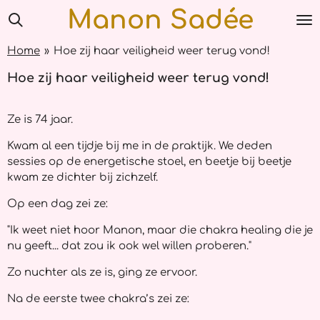
Manon Sadée
Ga
direct
naar
Home
»
Hoe zij haar veiligheid weer terug vond!
de
hoofdinhoud
Hoe zij haar veiligheid weer terug vond!
Ze is 74 jaar.
Kwam al een tijdje bij me in de praktijk. We deden
sessies op de energetische stoel, en beetje bij beetje
kwam ze dichter bij zichzelf.
Op een dag zei ze:
"Ik weet niet hoor Manon, maar die chakra healing die je
nu geeft... dat zou ik ook wel willen proberen."
Zo nuchter als ze is, ging ze ervoor.
Na de eerste twee chakra’s zei ze: